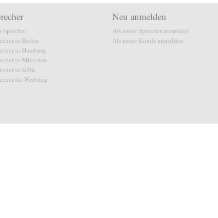
recher
Neu anmelden
e Sprecher
Als neuer Sprecher anmelden
echer in Berlin
Als neuer Kunde anmelden
echer in Hamburg
echer in München
echer in Köln
echer für Werbung