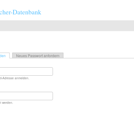
cher-Datenbank
den
(aktiver Reiter)
Neues Passwort anfordern
il-Adresse anmelden.
t werden.