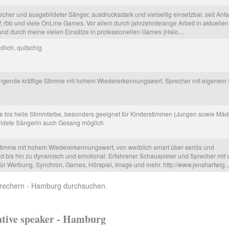
cher und ausgebildeter Sänger, ausdrucksstark und vielseitig einsetzbar, seit Anfa
 rbb und viele OnLine Games. Vor allem durch jahrzehntelange Arbeit in aktuellen
 durch meine vielen Einsätze in professionellen Games (Halo,...
ndlich, quitschig
lingende kräftige Stimme mit hohem Wiedererkennungswert. Sprecher mit eigenem 
re bis helle Stimmfarbe, besonders geeignet für Kinderstimmen (Jungen sowie Mä
bildete Sängerin auch Gesang möglich
Stimme mit hohem Wiedererkennungswert, von werblich-smart über seriös und
 bis hin zu dynamisch und emotional. Erfahrener Schauspieler und Sprecher mit vi
für Werbung, Synchron, Games, Hörspiel, Image und mehr. http://www.jenshartwig..
rechern - Hamburg durchsuchen.
ative speaker - Hamburg