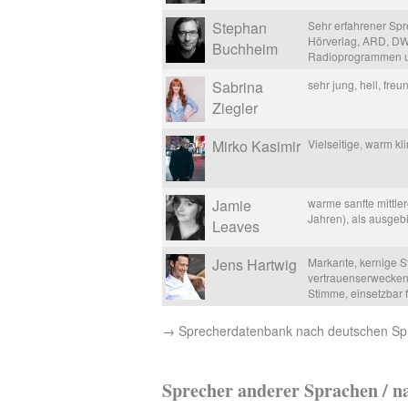
Stephan
Sehr erfahrener Spre
Hörverlag, ARD, DW,
Buchheim
Radioprogrammen und
Sabrina
sehr jung, hell, freu
Ziegler
Mirko Kasimir
Vielseitige, warm k
Jamie
warme sanfte mittle
Jahren), als ausge
Leaves
Jens Hartwig
Markante, kernige 
vertrauenserweckend
Stimme, einsetzbar 
→ Sprecherdatenbank nach deutschen Sp
Sprecher anderer Sprachen / n