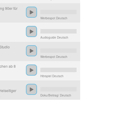
ng 90er für
Werbespot Deutsch
Audioguide Deutsch
Studio
Werbespot Deutsch
dchen ab 8
Hörspiel Deutsch
elseitiger
.
Doku/Beitrag/ Deutsch