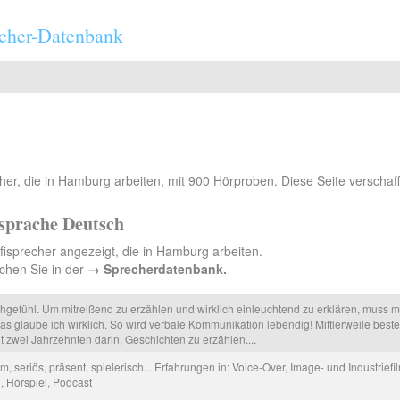
cher-Datenbank
her, die in Hamburg arbeiten, mit 900 Hörproben. Diese Seite verschaff
sprache Deutsch
fisprecher angezeigt, die in Hamburg arbeiten.
chen Sie in der
→ Sprecherdatenbank.
hgefühl. Um mitreißend zu erzählen und wirklich einleuchtend zu erklären, muss 
as glaube ich wirklich. So wird verbale Kommunikation lebendig! Mittlerweile best
eit zwei Jahrzehnten darin, Geschichten zu erzählen....
, seriös, präsent, spielerisch... Erfahrungen in: Voice-Over, Image- und Industriefil
, Hörspiel, Podcast