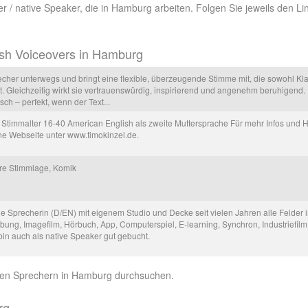
er / native Speaker, die in Hamburg arbeiten. Folgen Sie jeweils den 
ish Voiceovers in Hamburg
recher unterwegs und bringt eine flexible, überzeugende Stimme mit, die sowohl Kla
gt. Gleichzeitig wirkt sie vertrauenswürdig, inspirierend und angenehm beruhigend. 
sch – perfekt, wenn der Text...
e Stimmalter 16-40 American English als zweite Muttersprache Für mehr Infos und
e Webseite unter www.timokinzel.de.
tlere Stimmlage, Komik
ge Sprecherin (D/EN) mit eigenem Studio und Decke seit vielen Jahren alle Felder 
ung, Imagefilm, Hörbuch, App, Computerspiel, E-learning, Synchron, Industriefilm
bin auch als native Speaker gut gebucht.
en Sprechern in Hamburg durchsuchen.
rg