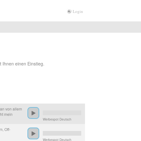
Login
t Ihnen einen Einstieg.
man von allem
eht mein
Werbespot Deutsch
m, Off-
Werbespot Deutsch