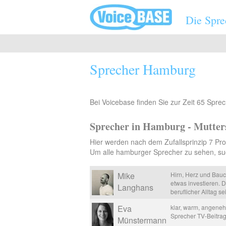
Direkt zum Inhalt
Die Spre
Sprecher Hamburg
Bei Voicebase finden Sie zur Zeit 65 Sprec
Sprecher in Hamburg - Mutter
Hier werden nach dem Zufallsprinzip 7 Pro
Um alle hamburger Sprecher zu sehen, su
Mike
Hirn, Herz und Bauc
etwas investieren. D
Langhans
beruflicher Alltag s
Eva
klar, warm, angenehm
Sprecher TV-Beitrag
Münstermann