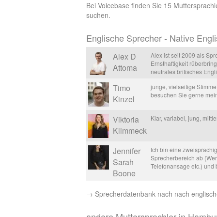
Bei Voicebase finden Sie 15 Muttersprachl
suchen.
Englische Sprecher - Native Engl
Alex D
Alex ist seit 2009 als Sp
Ernsthaftigkeit rüberbrin
Attoma
neutrales britisches Engli
Timo
junge, vielseitige Stimm
besuchen Sie gerne mein
Kinzel
Viktoria
Klar, variabel, jung, mit
Klimmeck
Jennifer
Ich bin eine zweisprachi
Sprecherbereich ab (Werb
Sarah
Telefonansage etc.) und 
Boone
→ Sprecherdatenbank nach nach englisch
andere Muttersprachler in Hambu