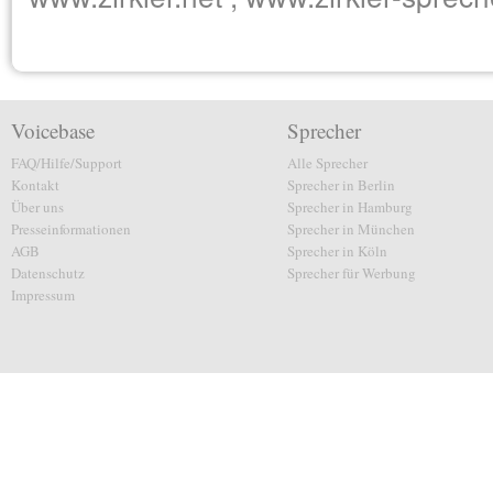
Voicebase
Sprecher
FAQ/Hilfe/Support
Alle Sprecher
Kontakt
Sprecher in Berlin
Über uns
Sprecher in Hamburg
Presseinformationen
Sprecher in München
AGB
Sprecher in Köln
Datenschutz
Sprecher für Werbung
Impressum