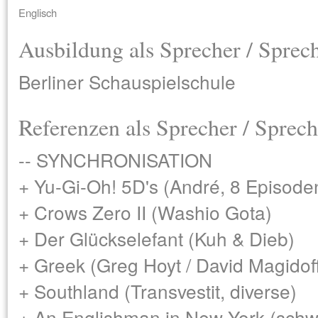
Englisch
Ausbildung als Sprecher / Sprec
Berliner Schauspielschule
Referenzen als Sprecher / Sprech
-- SYNCHRONISATION
+ Yu-Gi-Oh! 5D's (André, 8 Episode
+ Crows Zero II (Washio Gota)
+ Der Glückselefant (Kuh & Dieb)
+ Greek (Greg Hoyt / David Magidof
+ Southland (Transvestit, diverse)
+ An Englishman in New York (schw