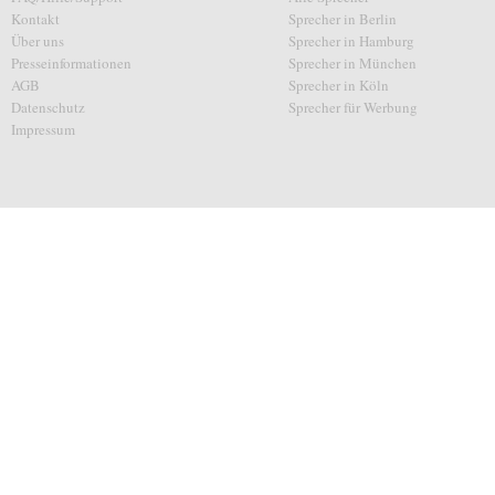
Kontakt
Sprecher in Berlin
Über uns
Sprecher in Hamburg
Presseinformationen
Sprecher in München
AGB
Sprecher in Köln
Datenschutz
Sprecher für Werbung
Impressum