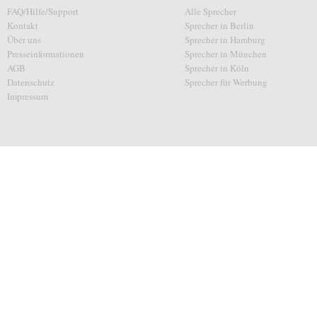
FAQ/Hilfe/Support
Alle Sprecher
Kontakt
Sprecher in Berlin
Über uns
Sprecher in Hamburg
Presseinformationen
Sprecher in München
AGB
Sprecher in Köln
Datenschutz
Sprecher für Werbung
Impressum