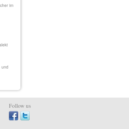
echer im
alekt
e und
Follow us