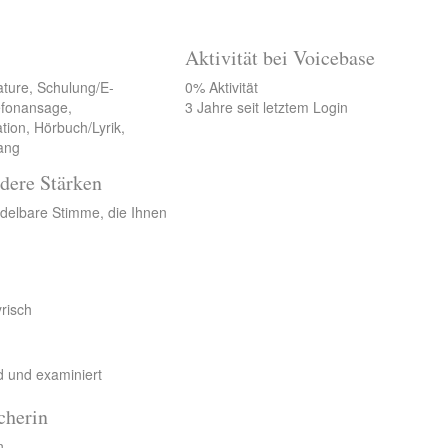
Aktivität bei Voicebase
ature, Schulung/E-
0% Aktivität
lefonansage,
3 Jahre seit letztem Login
tion, Hörbuch/Lyrik,
ang
dere Stärken
delbare Stimme, die Ihnen
yrisch
d und examiniert
cherin
n,