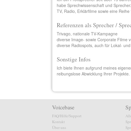
habe Sprechwissenschaft und Sprecherzi
TV, Radio, Erklärfilme sowie eine Reih
Referenzen als Sprecher / Spre
Trivago, nationale TV-Kampagne
diverse Image- sowie Corporate Filme v
diverse Radiospots, auch für Lokal- und
Sonstige Infos
Ich biete Ihnen aufgrund meines eigenen
reibungslose Abwicklung Ihrer Projekte.
Voicebase
Sp
FAQ/Hilfe/Support
All
Kontakt
Spr
Über uns
Spr