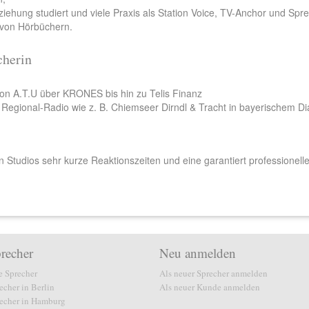
ehung studiert und viele Praxis als Station Voice, TV-Anchor und Spr
e von Hörbüchern.
cherin
on A.T.U über KRONES bis hin zu Telis Finanz
 Regional-Radio wie z. B. Chiemseer Dirndl & Tracht in bayerischem Di
 Studios sehr kurze Reaktionszeiten und eine garantiert professionell
recher
Neu anmelden
e Sprecher
Als neuer Sprecher anmelden
echer in Berlin
Als neuer Kunde anmelden
echer in Hamburg