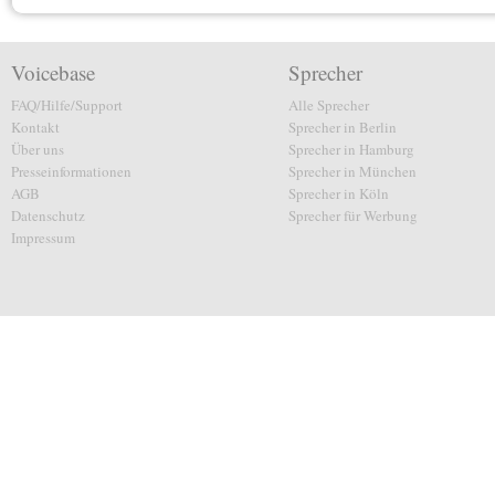
Voicebase
Sprecher
FAQ/Hilfe/Support
Alle Sprecher
Kontakt
Sprecher in Berlin
Über uns
Sprecher in Hamburg
Presseinformationen
Sprecher in München
AGB
Sprecher in Köln
Datenschutz
Sprecher für Werbung
Impressum