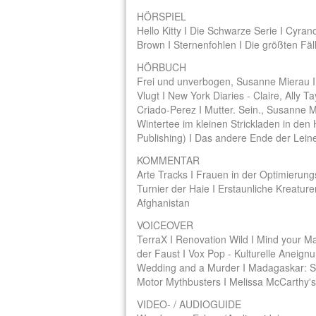
HÖRSPIEL
Hello Kitty I Die Schwarze Serie I Cyran
Brown I Sternenfohlen I Die größten Fäl
HÖRBUCH
Frei und unverbogen, Susanne Mierau I
Vlugt I New York Diaries - Claire, Ally T
Criado-Perez I Mutter. Sein., Susanne 
Wintertee im kleinen Strickladen in d
Publishing) I Das andere Ende der Leine
KOMMENTAR
Arte Tracks I Frauen in der Optimierungs
Turnier der Haie I Erstaunliche Kreaturen
Afghanistan
VOICEOVER
TerraX I Renovation Wild I Mind your Ma
der Faust I Vox Pop - Kulturelle Aneignu
Wedding and a Murder I Madagaskar: Sie
Motor Mythbusters I Melissa McCarthy's
VIDEO- / AUDIOGUIDE