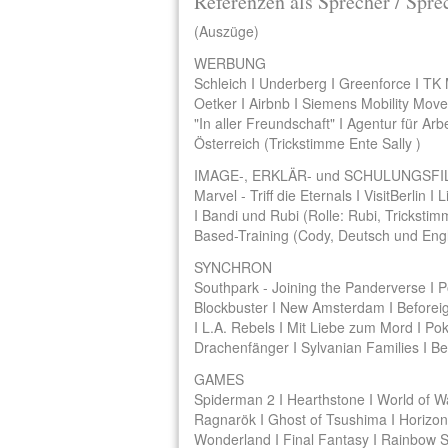
Referenzen als Sprecher / Spre
(Auszüge)
WERBUNG
Schleich I Underberg I Greenforce I TK
Oetker I Airbnb I Siemens Mobility Mo
"In aller Freundschaft" I Agentur für Arb
Österreich (Trickstimme Ente Sally )
IMAGE-, ERKLÄR- und SCHULUNGSFI
Marvel - Triff die Eternals I VisitBerlin 
I Bandi und Rubi (Rolle: Rubi, Trickst
Based-Training (Cody, Deutsch und Engl
SYNCHRON
Southpark - Joining the Panderverse I 
Blockbuster I New Amsterdam I Beforeig
I L.A. Rebels I Mit Liebe zum Mord I Po
Drachenfänger I Sylvanian Families I Be
GAMES
Spiderman 2 I Hearthstone I World of Wa
Ragnarök I Ghost of Tsushima I Horizon
Wonderland I Final Fantasy I Rainbow Si