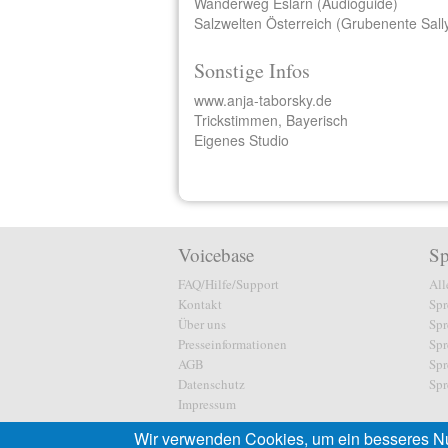
Wanderweg Eslarn (Audioguide)
Salzwelten Österreich (Grubenente Sall
Sonstige Infos
www.anja-taborsky.de
Trickstimmen, Bayerisch
Eigenes Studio
Voicebase
Sp
FAQ/Hilfe/Support
All
Kontakt
Spr
Über uns
Spr
Presseinformationen
Spr
AGB
Spr
Datenschutz
Spr
Impressum
Wir verwenden Cookies, um ein besseres Nu