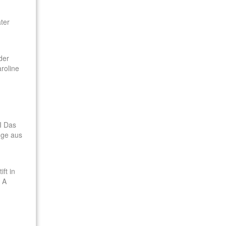
ater
der
aroline
 I Das
inge aus
ft in
I A