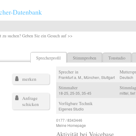
cher-Datenbank
t zu suchen? Geben Sie ein Gesuch auf >>
Sprecherprofil
Stimmproben
Tonstudio
Sprecher in
Muttersp
Frankfurt a. M., München, Stuttgart
Deutsch
merken
Stimmalter
Stimmla
18-25, 25-35, 35-45
mittel, tief
Anfrage
Verfügbare Technik
schicken
Eigenes Studio
0177 / 8343446
Meine Homepage
Aktivität bei Voicebase