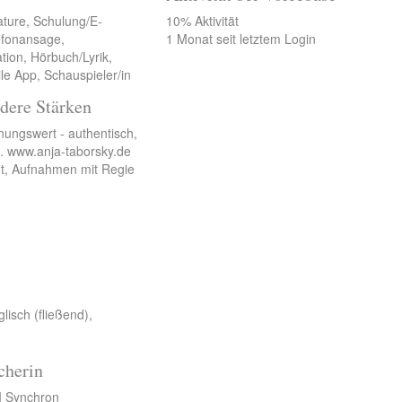
ature, Schulung/E-
10% Aktivität
lefonansage,
1 Monat seit letztem Login
tion, Hörbuch/Lyrik,
le App, Schauspieler/in
dere Stärken
ungswert - authentisch,
t. www.anja-taborsky.de
t, Aufnahmen mit Regie
lisch (fließend),
cherin
 I Synchron