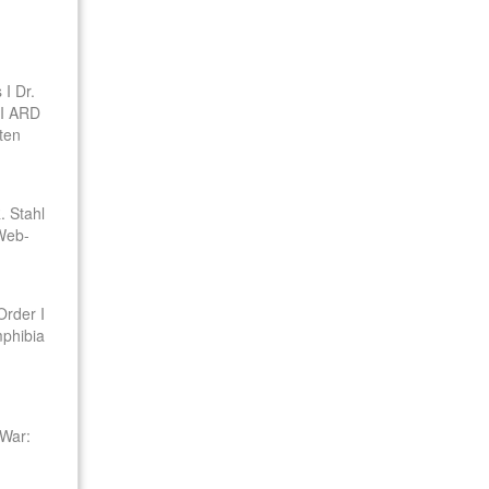
I Dr.
 I ARD
lten
. Stahl
 Web-
Order I
mphibia
 War: