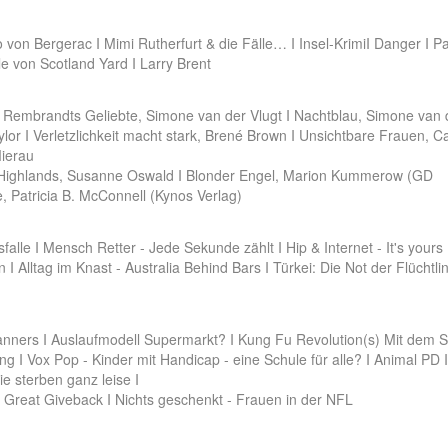
o von Bergerac I Mimi Rutherfurt & die Fälle… I Insel-KrimiI Danger I P
le von Scotland Yard I Larry Brent
 Rembrandts Geliebte, Simone van der Vlugt I Nachtblau, Simone van 
aylor I Verletzlichkeit macht stark, Brené Brown I Unsichtbare Frauen, C
Mierau
en Highlands, Susanne Oswald I Blonder Engel, Marion Kummerow (GD
, Patricia B. McConnell (Kynos Verlag)
falle I Mensch Retter - Jede Sekunde zählt I Hip & Internet - It's yours
 I Alltag im Knast - Australia Behind Bars I Türkei: Die Not der Flüchtl
nners I Auslaufmodell Supermarkt? I Kung Fu Revolution(s) Mit dem Sti
ng I Vox Pop - Kinder mit Handicap - eine Schule für alle? I Animal PD 
 sterben ganz leise I
 Great Giveback I Nichts geschenkt - Frauen in der NFL