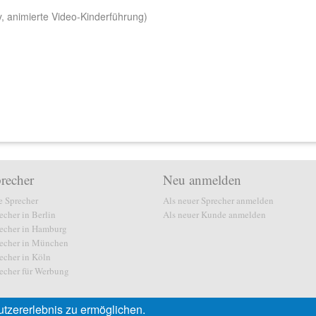
y, animierte Video-Kinderführung)
recher
Neu anmelden
e Sprecher
Als neuer Sprecher anmelden
echer in Berlin
Als neuer Kunde anmelden
echer in Hamburg
echer in München
echer in Köln
echer für Werbung
tzererlebnis zu ermöglichen.