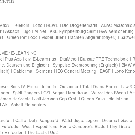
cherin
 Maxx I Telekom I Lotto I REWE I DM Drogeriemarkt I ADAC McDonald’s 
ver I Asbach Hugo I M-Net I K&L Nymphenburg Sekt I R&V Versicherung
eit I Green Pet Food I Möbel Biller I Trachten Angerer (bayer.) I Salzwe
LME / E-LEARNING
I Lidl Plus App I div. E-Learnings I DigiMeto I Dansac TRE Technologie I R
imme, Deutsch und Englisch) I Synpulse Eventopening (Englisch) I BMW
isch) I Galderma I Siemens I IEC General Meeting I BASF I Lotto Keno
Power Book IV: Force I Infamia I Outlander I Total DramaRama I Law & 
ners I Spirit Rangers I CSI: Vegas I Mandrake - Wurzel des Bösen I A
kémon Horizonte I Jeff Jackson Cop Craft I Queen Zaza - die letzten
l Air I Abbott Elementary
rcraft I Call of Duty: Vanguard I Watchdogs: Legion I Dreams I God of
 Forbidden West I Expeditions: Rome Conqeror's Blade I Tiny Tina's
x Extraction I The Last of Us 2