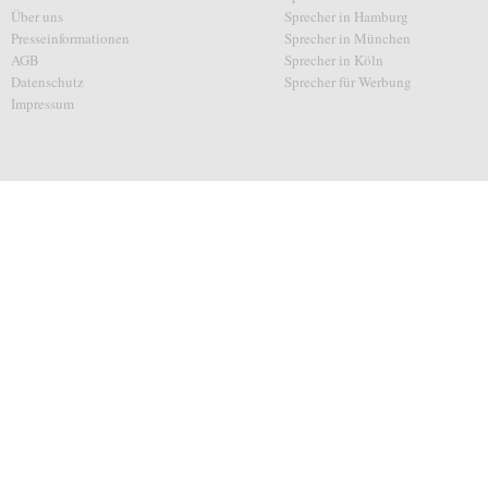
Über uns
Sprecher in Hamburg
Presseinformationen
Sprecher in München
AGB
Sprecher in Köln
Datenschutz
Sprecher für Werbung
Impressum