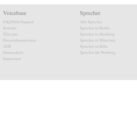
Voicebase
Sprecher
FAQ/Hilfe/Support
Alle Sprecher
Kontakt
Sprecher in Berlin
Über uns
Sprecher in Hamburg
Presseinformationen
Sprecher in München
AGB
Sprecher in Köln
Datenschutz
Sprecher für Werbung
Impressum