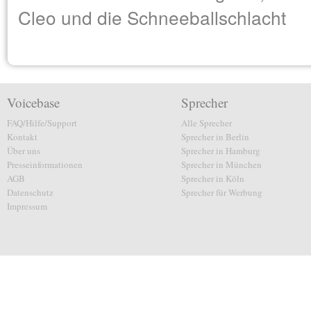
Cleo und die Schneeballschlacht
Voicebase
Sprecher
FAQ/Hilfe/Support
Alle Sprecher
Kontakt
Sprecher in Berlin
Über uns
Sprecher in Hamburg
Presseinformationen
Sprecher in München
AGB
Sprecher in Köln
Datenschutz
Sprecher für Werbung
Impressum