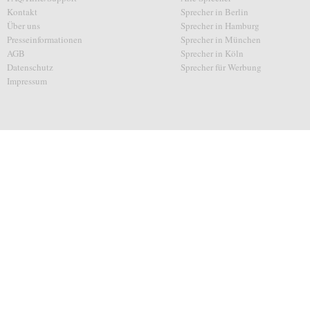
Kontakt
Sprecher in Berlin
Über uns
Sprecher in Hamburg
Presseinformationen
Sprecher in München
AGB
Sprecher in Köln
Datenschutz
Sprecher für Werbung
Impressum