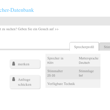
cher-Datenbank
t zu suchen? Geben Sie ein Gesuch auf >>
Sprecherprofil
Sti
Sprecher in
Muttersprache
Köln
Deutsch
merken
Stimmalter
Stimmlage
25-35
tief
Anfrage
Verfügbare Technik
schicken