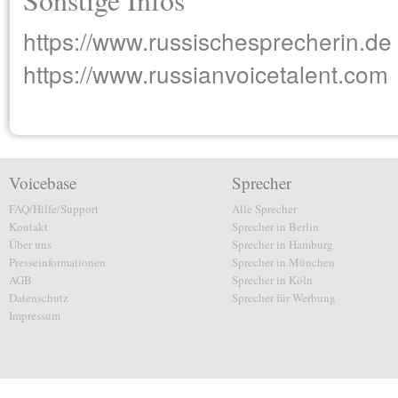
https://www.russischesprecherin.de
https://www.russianvoicetalent.com
Voicebase
Sprecher
FAQ/Hilfe/Support
Alle Sprecher
Kontakt
Sprecher in Berlin
Über uns
Sprecher in Hamburg
Presseinformationen
Sprecher in München
AGB
Sprecher in Köln
Datenschutz
Sprecher für Werbung
Impressum