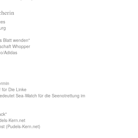
cherin
ces
urg
s Blatt wenden"
schaft Whopper
do/Adidas
ermin
 für Die Linke
bedeutet Sea-Watch für die Seenotrettung im
ack"
dels-Kern.net
nst (Pudels-Kern.net)