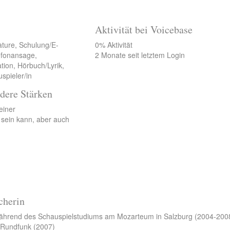
Aktivität bei Voicebase
ature, Schulung/E-
0% Aktivität
lefonansage,
2 Monate seit letztem Login
tion, Hörbuch/Lyrik,
spieler/in
dere Stärken
einer
t sein kann, aber auch
cherin
während des Schauspielstudiums am Mozarteum in Salzburg (2004-200
 Rundfunk (2007)