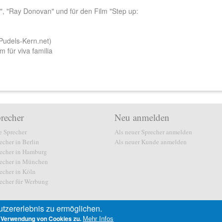
its", "Ray Donovan" und für den Film "Step up:
Pudels-Kern.net)
 für viva familia
recher
Neu anmelden
e Sprecher
Als neuer Sprecher anmelden
echer in Berlin
Als neuer Kunde anmelden
echer in Hamburg
echer in München
echer in Köln
echer für Werbung
tzererlebnis zu ermöglichen.
 Verwendung von Cookies zu.
Mehr Infos