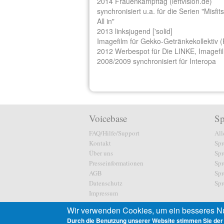
2014 Frauenkampftag (leftvision.de)
synchronisiert u.a. für die Serien "Misf
All in"
2013 linksjugend ['solid]
Imagefilm für Gekko-Getränkekollektiv (
2012 Werbespot für Die LINKE, Imagefilm
2008/2009 synchronisiert für Interopa
Voicebase
Sp
FAQ/Hilfe/Support
All
Kontakt
Spr
Über uns
Spr
Presseinformationen
Spr
AGB
Spr
Datenschutz
Spr
Impressum
Wir verwenden Cookies, um ein besseres Nu
Durch die Benutzung unserer Website stimmen Sie der