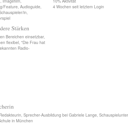
, Imagefilm,
10% Aktivität
g/Feature, Audioguide,
4 Wochen seit letztem Login
chauspieler/in,
rspiel
dere Stärken
en Bereichen einsetzbar,
men flexibel, "Die Frau hat
bekannten Radio-
cherin
-Redakteurin, Sprecher-Ausbildung bei Gabriele Lange, Schauspielunter
Schule in München