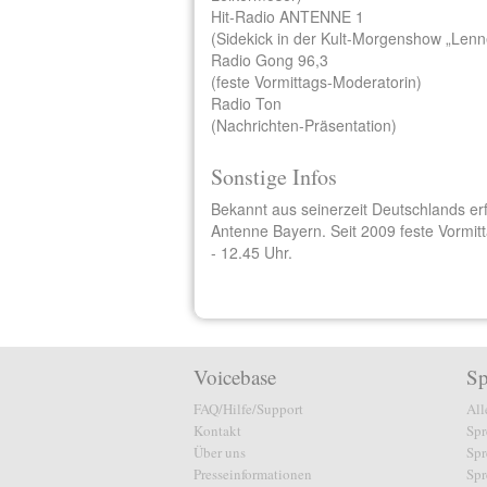
Hit-Radio ANTENNE 1
(Sidekick in der Kult-Morgenshow „Lenn
Radio Gong 96,3
(feste Vormittags-Moderatorin)
Radio Ton
(Nachrichten-Präsentation)
Sonstige Infos
Bekannt aus seinerzeit Deutschlands er
Antenne Bayern. Seit 2009 feste Vormi
- 12.45 Uhr.
Voicebase
Sp
FAQ/Hilfe/Support
All
Kontakt
Spr
Über uns
Spr
Presseinformationen
Spr