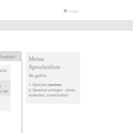
Login
Tonstudio
Meine
Sprecherliste
ache
So geht's:
Sprecher
merken
.
e
Sprecher anfragen - direkt,
l, tief
kostenlos, unverbindlich.