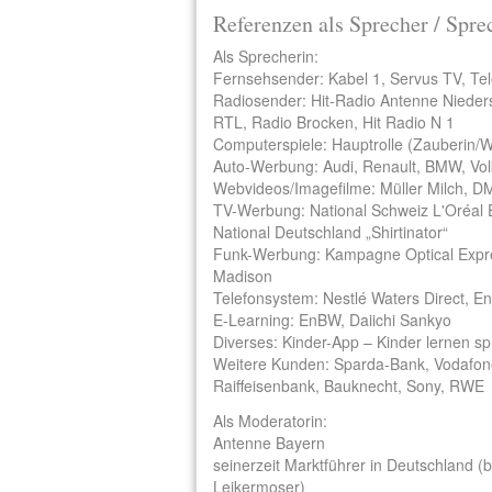
Referenzen als Sprecher / Spre
Als Sprecherin:
Fernsehsender: Kabel 1, Servus TV, Tel
Radiosender: Hit-Radio Antenne Niede
RTL, Radio Brocken, Hit Radio N 1
Computerspiele: Hauptrolle (Zauberin/Wiz
Auto-Werbung: Audi, Renault, BMW, Vol
Webvideos/Imagefilme: Müller Milch, D
TV-Werbung: National Schweiz L'Oréal 
National Deutschland „Shirtinator“
Funk-Werbung: Kampagne Optical Expr
Madison
Telefonsystem: Nestlé Waters Direct, E
E-Learning: EnBW, Daiichi Sankyo
Diverses: Kinder-App – Kinder lernen s
Weitere Kunden: Sparda-Bank, Vodafone,
Raiffeisenbank, Bauknecht, Sony, RWE
Als Moderatorin:
Antenne Bayern
seinerzeit Marktführer in Deutschland 
Leikermoser)