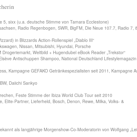
cherin
e 5, sixx (u.a. deutsche Stimme von Tamara Ecclestone)
rsachsen, Radio Regenbogen, SWR, BigFM, Die Neue 107.7, Radio 7, 
zard) in Blizzards Action-Rollenspiel „Diablo III“
kswagen, Nissan, Mitsubishi, Hyundai, Porsche
M Drogeriemarkt, Weltbild + Hugendubel eBook Reader „Trekstor“
Elsève Antischuppen Shampoo, National Deutschland Lifestylemagazin
ess, Kampagne GEFAKO Getränkespezialisten seit 2011, Kampagne A
nBW, Daiichi Sankyo
prechen, Feste Stimme der Ibiza World Club Tour seit 2010
 Elite-Partner, Lieferheld, Bosch, Denon, Rewe, Milka, Volks- &
(bekannt als langjährige Morgenshow-Co-Moderatorin von Wolfgang „Lei