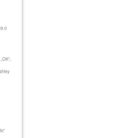
89.0
 „OK“,
shley
ki“