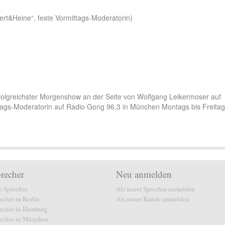
ert&Heine“, feste Vormittags-Moderatorin)
folgreichster Morgenshow an der Seite von Wolfgang Leikermoser auf
ttags-Moderatorin auf Radio Gong 96,3 in München Montags bis Freita
recher
Neu anmelden
e Sprecher
Als neuer Sprecher anmelden
echer in Berlin
Als neuer Kunde anmelden
echer in Hamburg
echer in München