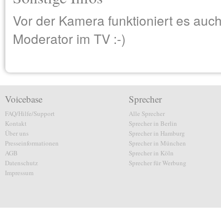
Vor der Kamera funktioniert es auch
Moderator im TV :-)
Voicebase
Sprecher
FAQ/Hilfe/Support
Alle Sprecher
Kontakt
Sprecher in Berlin
Über uns
Sprecher in Hamburg
Presseinformationen
Sprecher in München
AGB
Sprecher in Köln
Datenschutz
Sprecher für Werbung
Impressum