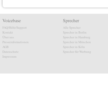
Voicebase
Sprecher
FAQ/Hilfe/Support
Alle Sprecher
Kontakt
Sprecher in Berlin
Über uns
Sprecher in Hamburg
Presseinformationen
Sprecher in München
AGB
Sprecher in Köln
Datenschutz
Sprecher für Werbung
Impressum