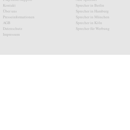
Kontakt
Sprecher in Berlin
Über uns
Sprecher in Hamburg
Presseinformationen
Sprecher in München
AGB
Sprecher in Köln
Datenschutz
Sprecher für Werbung
Impressum