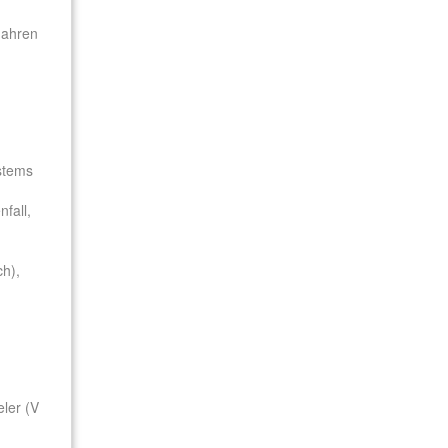
Jahren
ystems
fall,
ch),
eler (V