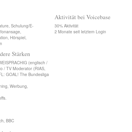
Aktivität bei Voicebase
ature, Schulung/E-
30% Aktivität
lefonansage,
2 Monate seit letztem Login
ion, Hörspiel,
in
dere Stärken
 ZWEISPRACHIG (englisch /
io / TV Moderator (RIAS,
DFL: GOAL! The Bundesliga
rning, Werbung,
ffs.
sch, BBC