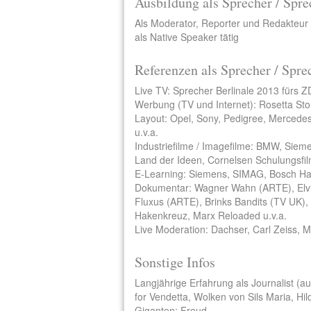
Ausbildung als Sprecher / Spre
Als Moderator, Reporter und Redakteur 
als Native Speaker tätig
Referenzen als Sprecher / Spre
Live TV: Sprecher Berlinale 2013 fürs 
Werbung (TV und Internet): Rosetta Sto
Layout: Opel, Sony, Pedigree, Mercedes,
u.v.a.
Industriefilme / Imagefilme: BMW, Sieme
Land der Ideen, Cornelsen Schulungsfil
E-Learning: Siemens, SIMAG, Bosch Ha
Dokumentar: Wagner Wahn (ARTE), Elvis 
Fluxus (ARTE), Brinks Bandits (TV UK), 
Hakenkreuz, Marx Reloaded u.v.a.
Live Moderation: Dachser, Carl Zeiss, 
Sonstige Infos
Langjährige Erfahrung als Journalist (au
for Vendetta, Wolken von Sils Maria, Hi
Giganten: Freud.