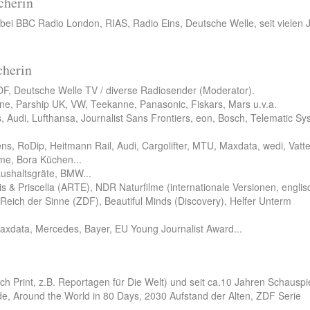
cherin
bei BBC Radio London, RIAS, Radio Eins, Deutsche Welle, seit vielen 
cherin
ZDF, Deutsche Welle TV / diverse Radiosender (Moderator).
ne, Parship UK, VW, Teekanne, Panasonic, Fiskars, Mars u.v.a.
 Audi, Lufthansa, Journalist Sans Frontiers, eon, Bosch, Telematic S
ns, RoDip, Heitmann Rail, Audi, Cargolifter, MTU, Maxdata, wedi, Vatten
me, Bora Küchen...
ushaltsgräte, BMW...
& Priscella (ARTE), NDR Naturfilme (internationale Versionen, englis
Reich der Sinne (ZDF), Beautiful Minds (Discovery), Helfer Unterm
Maxdata, Mercedes, Bayer, EU Young Journalist Award...
ch Print, z.B. Reportagen für Die Welt) und seit ca.10 Jahren Schauspi
lde, Around the World in 80 Days, 2030 Aufstand der Alten, ZDF Serie