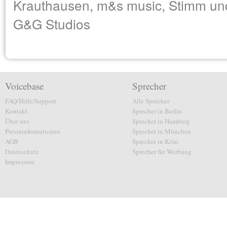
Krauthausen, m&s music, Stimm und 
G&G Studios
Voicebase
Sprecher
FAQ/Hilfe/Support
Alle Sprecher
Kontakt
Sprecher in Berlin
Über uns
Sprecher in Hamburg
Presseinformationen
Sprecher in München
AGB
Sprecher in Köln
Datenschutz
Sprecher für Werbung
Impressum