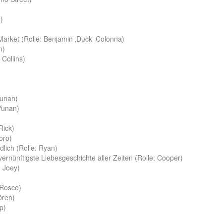
)
Market (Rolle: Benjamin ‚Duck‘ Colonna)
n)
 Collins)
Yunan)
 Yunan)
Rick)
oro)
dlich (Rolle: Ryan)
vernünftigste Liebesgeschichte aller Zeiten (Rolle: Cooper)
: Joey)
 Rosco)
ören)
p)