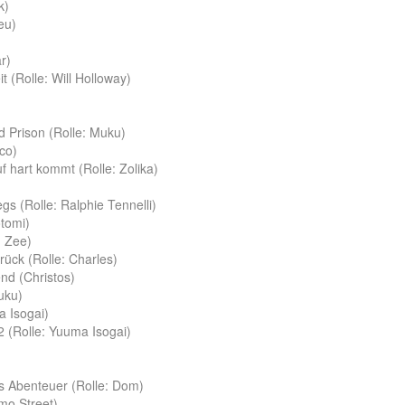
k)
eu)
r)
t (Rolle: Will Holloway)
d Prison (Rolle: Muku)
ico)
uf hart kommt (Rolle: Zolika)
gs (Rolle: Ralphie Tennelli)
otomi)
: Zee)
urück (Rolle: Charles)
nd (Christos)
fuku)
a Isogai)
2 (Rolle: Yuuma Isogai)
kes Abenteuer (Rolle: Dom)
emo Street)