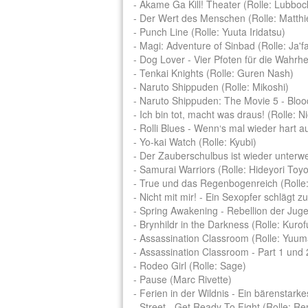
- Akame Ga Kill! Theater (Rolle: Lubboc
- Der Wert des Menschen (Rolle: Matthi
- Punch Line (Rolle: Yuuta Iridatsu)
- Magi: Adventure of Sinbad (Rolle: Ja'fa
- Dog Lover - Vier Pfoten für die Wahrhei
- Tenkai Knights (Rolle: Guren Nash)
- Naruto Shippuden (Rolle: Mikoshi)
- Naruto Shippuden: The Movie 5 - Bloo
- Ich bin tot, macht was draus! (Rolle: N
- Rolli Blues - Wenn‘s mal wieder hart a
- Yo-kai Watch (Rolle: Kyubi)
- Der Zauberschulbus ist wieder unterwe
- Samurai Warriors (Rolle: Hideyori Toy
- True und das Regenbogenreich (Rolle
- Nicht mit mir! - Ein Sexopfer schlägt z
- Spring Awakening - Rebellion der Juge
- Brynhildr in the Darkness (Rolle: Kuro
- Assassination Classroom (Rolle: Yuum
- Assassination Classroom - Part 1 und 
- Rodeo Girl (Rolle: Sage)
- Pause (Marc Rivette)
- Ferien in der Wildnis - Ein bärenstar
- Street - Get Ready To Fight (Rolle: R