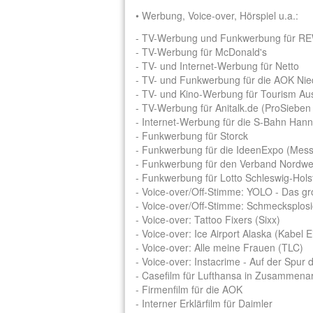
• Werbung, Voice-over, Hörspiel u.a.:
- TV-Werbung und Funkwerbung für R
- TV-Werbung für McDonald's
- TV- und Internet-Werbung für Netto
- TV- und Funkwerbung für die AOK Ni
- TV- und Kino-Werbung für Tourism Aus
- TV-Werbung für Anitalk.de (ProSiebe
- Internet-Werbung für die S-Bahn Han
- Funkwerbung für Storck
- Funkwerbung für die IdeenExpo (Mes
- Funkwerbung für den Verband Nordwes
- Funkwerbung für Lotto Schleswig-Hols
- Voice-over/Off-Stimme: YOLO - Das gro
- Voice-over/Off-Stimme: Schmecksplosio
- Voice-over: Tattoo Fixers (Sixx)
- Voice-over: Ice Airport Alaska (Kabel 
- Voice-over: Alle meine Frauen (TLC)
- Voice-over: Instacrime - Auf der Spu
- Casefilm für Lufthansa in Zusammen
- Firmenfilm für die AOK
- Interner Erklärfilm für Daimler