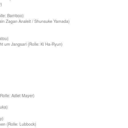
y)
Rolle: Bamboo)
hlain Zagan Analeit / Shunsuke Yamada)
atou)
ht um Jangsari (Rolle: Ki Ha-Ryun)
Rolle: Adlet Mayer)
suka)
y)
nen (Rolle: Lubbock)