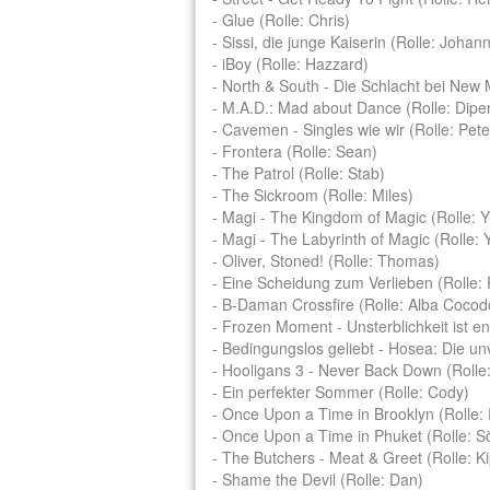
- Glue (Rolle: Chris)
- Sissi, die junge Kaiserin (Rolle: Johann
- iBoy (Rolle: Hazzard)
- North & South - Die Schlacht bei New 
- M.A.D.: Mad about Dance (Rolle: Dipe
- Cavemen - Singles wie wir (Rolle: Pete
- Frontera (Rolle: Sean)
- The Patrol (Rolle: Stab)
- The Sickroom (Rolle: Miles)
- Magi - The Kingdom of Magic (Rolle: 
- Magi - The Labyrinth of Magic (Rolle:
- Oliver, Stoned! (Rolle: Thomas)
- Eine Scheidung zum Verlieben (Rolle: 
- B-Daman Crossfire (Rolle: Alba Cocod
- Frozen Moment - Unsterblichkeit ist en
- Bedingungslos geliebt - Hosea: Die un
- Hooligans 3 - Never Back Down (Rolle
- Ein perfekter Sommer (Rolle: Cody)
- Once Upon a Time in Brooklyn (Rolle:
- Once Upon a Time in Phuket (Rolle: S
- The Butchers - Meat & Greet (Rolle: Ki
- Shame the Devil (Rolle: Dan)