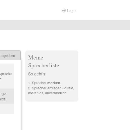
Login
mmproben
Meine
Sprecherliste
sprache
So geht's:
h
Sprecher
merken
.
Sprecher anfragen - direkt,
kostenlos, unverbindlich.
lage
ittel