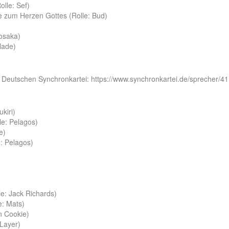
olle: Sef)
e zum Herzen Gottes (Rolle: Bud)
kosaka)
Blade)
er Deutschen Synchronkartei:
https://www.synchronkartei.de/sprecher/4
kiri)
le: Pelagos)
e)
e: Pelagos)
e: Jack Richards)
e: Mats)
n Cookie)
 Layer)