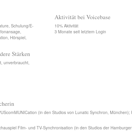
Aktivität bei Voicebase
ature, Schulung/E-
10% Aktivität
lefonansage,
3 Monate seit letztem Login
ion, Hörspiel,
dere Stärken
t, unverbraucht,
cherin
PUScomMUNICation (in den Studios von Lunatic Synchron, München); 
schauspiel Film- und TV-Synchronisation (in den Studios der Hamburger