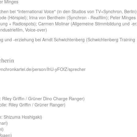
er Minges
en bei "International Voice" (in den Studios von TV+Synchron, Berlin)
ode (Hörspiel); Irina von Bentheim (Synchron - Realfilm); Peter Minges
erbung + Radiospots); Carmen Molinar (Allgemeine Stimmbildung und -e
ndustriefilm, Voice-over)
ng und -erziehung bei Arndt Schwichtenberg (Schwichtenberg Training
cherin
ynchronkartei.de/person/lhU-yFOfZ/sprecher
 Riley Griffin / Grüner Dino Charge Ranger)
e: Riley Griffin / Grüner Ranger)
le: Shizuma Hoshigaki)
ari)
i)
Voaen)