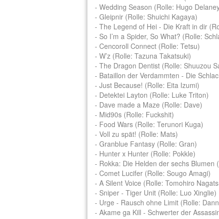
- Wedding Season (Rolle: Hugo Delane
- Gleipnir (Rolle: Shuichi Kagaya)
- The Legend of Hei - Die Kraft in dir (
- So I’m a Spider, So What? (Rolle: Sc
- Cencoroll Connect (Rolle: Tetsu)
- W’z (Rolle: Tazuna Takatsuki)
- The Dragon Dentist (Rolle: Shuuzou S
- Bataillon der Verdammten - Die Schlac
- Just Because! (Rolle: Eita Izumi)
- Detektei Layton (Rolle: Luke Triton)
- Dave made a Maze (Rolle: Dave)
- Mid90s (Rolle: Fuckshit)
- Food Wars (Rolle: Terunori Kuga)
- Voll zu spät! (Rolle: Mats)
- Granblue Fantasy (Rolle: Gran)
- Hunter x Hunter (Rolle: Pokkle)
- Rokka: Die Helden der sechs Blumen (
- Comet Lucifer (Rolle: Sougo Amagi)
- A Silent Voice (Rolle: Tomohiro Nagat
- Sniper - Tiger Unit (Rolle: Luo Xinglie)
- Urge - Rausch ohne Limit (Rolle: Dann
- Akame ga Kill - Schwerter der Assassi