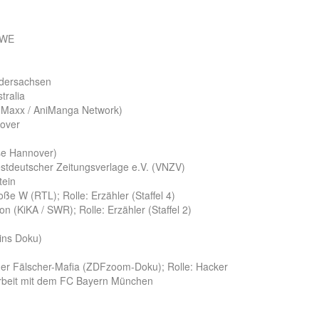
EWE
edersachsen
tralia
n Maxx / AniManga Network)
nover
se Hannover)
tdeutscher Zeitungsverlage e.V. (VNZV)
tein
ße W (RTL); Rolle: Erzähler (Staffel 4)
n (KiKA / SWR); Rolle: Erzähler (Staffel 2)
Eins Doku)
r der Fälscher-Mafia (ZDFzoom-Doku); Rolle: Hacker
arbeit mit dem FC Bayern München