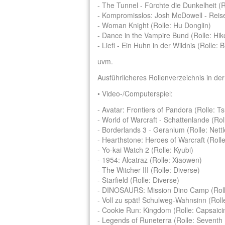
- The Tunnel - Fürchte die Dunkelheit (R
- Kompromisslos: Josh McDowell - Reis
- Woman Knight (Rolle: Hu Donglin)
- Dance in the Vampire Bund (Rolle: Hi
- Liefi - Ein Huhn in der Wildnis (Rolle: 
uvm.
Ausführlicheres Rollenverzeichnis in d
• Video-/Computerspiel:
- Avatar: Frontiers of Pandora (Rolle: Tsu
- World of Warcraft - Schattenlande (Rol
- Borderlands 3 - Geranium (Rolle: Nettl
- Hearthstone: Heroes of Warcraft (Roll
- Yo-kai Watch 2 (Rolle: Kyubi)
- 1954: Alcatraz (Rolle: Xiaowen)
- The Witcher III (Rolle: Diverse)
- Starfield (Rolle: Diverse)
- DINOSAURS: Mission Dino Camp (Roll
- Voll zu spät! Schulweg-Wahnsinn (Roll
- Cookie Run: Kingdom (Rolle: Capsaici
- Legends of Runeterra (Rolle: Seventh