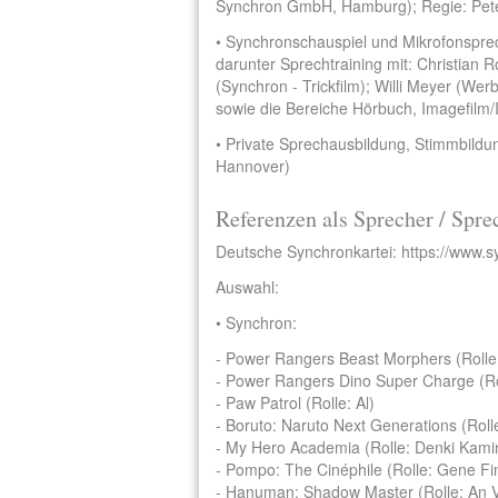
Synchron GmbH, Hamburg); Regie: Pet
• Synchronschauspiel und Mikrofonsprech
darunter Sprechtraining mit: Christian R
(Synchron - Trickfilm); Willi Meyer (W
sowie die Bereiche Hörbuch, Imagefilm/I
• Private Sprechausbildung, Stimmbildu
Hannover)
Referenzen als Sprecher / Spre
Deutsche Synchronkartei:
https://www.s
Auswahl:
• Synchron:
- Power Rangers Beast Morphers (Rolle:
- Power Rangers Dino Super Charge (Roll
- Paw Patrol (Rolle: Al)
- Boruto: Naruto Next Generations (Rol
- My Hero Academia (Rolle: Denki Kamin
- Pompo: The Cinéphile (Rolle: Gene Fin
- Hanuman: Shadow Master (Rolle: An 