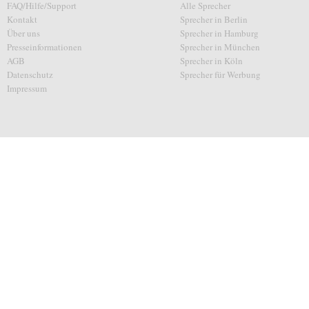
FAQ/Hilfe/Support
Alle Sprecher
Kontakt
Sprecher in Berlin
Über uns
Sprecher in Hamburg
Presseinformationen
Sprecher in München
AGB
Sprecher in Köln
Datenschutz
Sprecher für Werbung
Impressum