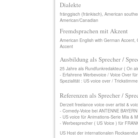
Dialekte
fränggisch (fränkisch), American south
American/Canadian
Fremdsprachen mit Akzent
American English with German Accent,
Accent
Ausbildung als Sprecher / Spre
25 Jahre als Rundfunkredakteur ( On air 
- Erfahrene Werbevoice / Voice Over fü
Spezialität : US voice over / Trickstimm
Referenzen als Sprecher / Spre
Derzeit freelance voice over artist & voic
- Comedy-Voice bei ANTENNE BAYERN (
- US voice für Animations-Serie Mia & M
- Werbesprecher ( US Voice ) für FR
US Host der internationalen Rocksendun