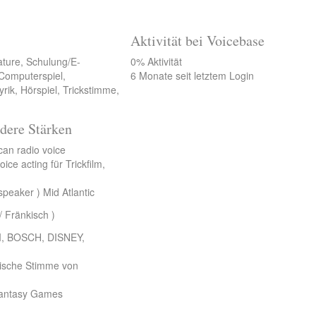
Aktivität bei Voicebase
ature, Schulung/E-
0% Aktivität
 Computerspiel,
6 Monate seit letztem Login
rik, Hörspiel, Trickstimme,
dere Stärken
an radio voice
ice acting für Trickfilm,
speaker ) Mid Atlantic
/ Fränkisch )
, BOSCH, DISNEY,
lische Stimme von
 Fantasy Games