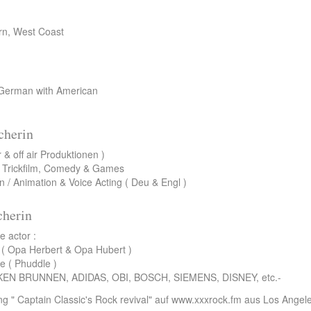
ern, West Coast
 German with American
cherin
& off air Produktionen )
r Trickfilm, Comedy & Games
en / Animation & Voice Acting ( Deu & Engl )
cherin
e actor :
 Opa Herbert & Opa Hubert )
e ( Phuddle )
ANKEN BRUNNEN, ADIDAS, OBI, BOSCH, SIEMENS, DISNEY, etc.-
g " Captain Classic's Rock revival" auf www.xxxrock.fm aus Los Angel