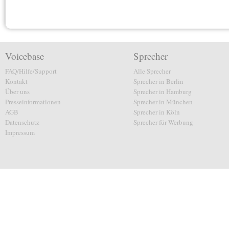
Voicebase
Sprecher
FAQ/Hilfe/Support
Alle Sprecher
Kontakt
Sprecher in Berlin
Über uns
Sprecher in Hamburg
Presseinformationen
Sprecher in München
AGB
Sprecher in Köln
Datenschutz
Sprecher für Werbung
Impressum