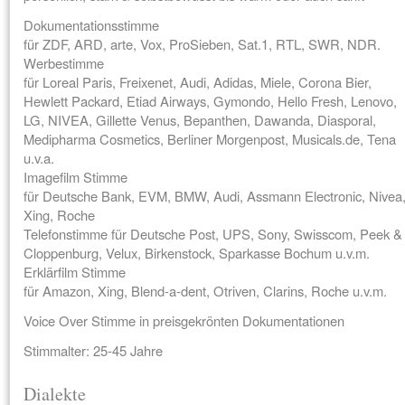
Dokumentationsstimme
für ZDF, ARD, arte, Vox, ProSieben, Sat.1, RTL, SWR, NDR.
Werbestimme
für Loreal Paris, Freixenet, Audi, Adidas, Miele, Corona Bier,
Hewlett Packard, Etiad Airways, Gymondo, Hello Fresh, Lenovo,
LG, NIVEA, Gillette Venus, Bepanthen, Dawanda, Diasporal,
Medipharma Cosmetics, Berliner Morgenpost, Musicals.de, Tena
u.v.a.
Imagefilm Stimme
für Deutsche Bank, EVM, BMW, Audi, Assmann Electronic, Nivea
Xing, Roche
Telefonstimme für Deutsche Post, UPS, Sony, Swisscom, Peek &
Cloppenburg, Velux, Birkenstock, Sparkasse Bochum u.v.m.
Erklärfilm Stimme
für Amazon, Xing, Blend-a-dent, Otriven, Clarins, Roche u.v.m.
Voice Over Stimme in preisgekrönten Dokumentationen
Stimmalter: 25-45 Jahre
Dialekte