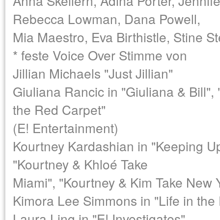
Anna Skellern, Adina Porter, Jennif
Rebecca Lowman, Dana Powell,
Mia Maestro, Eva Birthistle, Stine 
* feste Voice Over Stimme von
Jillian Michaels "Just Jillian"
Giuliana Rancic in "Giuliana & Bill"
the Red Carpet"
(E! Entertainment)
Kourtney Kardashian in "Keeping Up
"Kourtney & Khloé Take
Miami", "Kourtney & Kim Take New Y
Kimora Lee Simmons in "Life in the
Laura Ling in "E! Investigates"