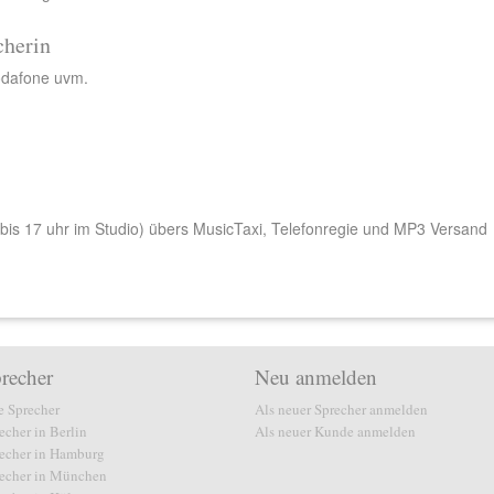
cherin
odafone uvm.
 bis 17 uhr im Studio) übers MusicTaxi, Telefonregie und MP3 Versand
recher
Neu anmelden
e Sprecher
Als neuer Sprecher anmelden
echer in Berlin
Als neuer Kunde anmelden
echer in Hamburg
echer in München