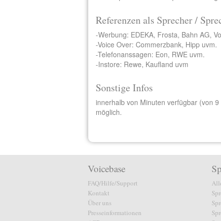
Referenzen als Sprecher / Spre
-Werbung: EDEKA, Frosta, Bahn AG, V
-Voice Over: Commerzbank, Hipp uvm.
-Telefonanssagen: Eon, RWE uvm.
-Instore: Rewe, Kaufland uvm
Sonstige Infos
innerhalb von Minuten verfügbar (von 9
möglich.
Voicebase
Sp
FAQ/Hilfe/Support
All
Kontakt
Spr
Über uns
Spr
Presseinformationen
Spr