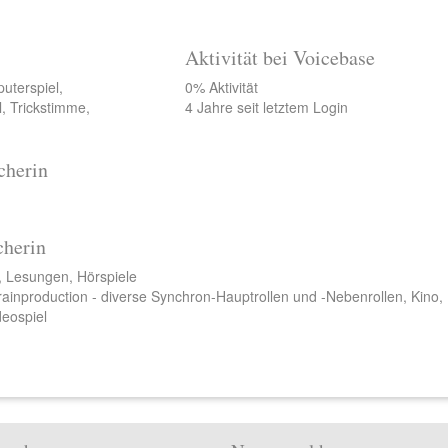
Aktivität bei Voicebase
uterspiel,
0% Aktivität
l, Trickstimme,
4 Jahre seit letztem Login
cherin
cherin
, Lesungen, Hörspiele
ainproduction - diverse Synchron-Hauptrollen und -Nebenrollen, Kino,
deospiel