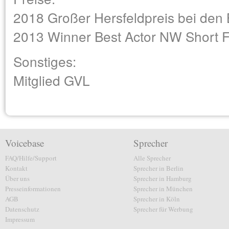
2018 Großer Hersfeldpreis bei den 
2013 Winner Best Actor NW Short F
Sonstiges:
Mitglied GVL
Voicebase
Sprecher
FAQ/Hilfe/Support
Alle Sprecher
Kontakt
Sprecher in Berlin
Über uns
Sprecher in Hamburg
Presseinformationen
Sprecher in München
AGB
Sprecher in Köln
Datenschutz
Sprecher für Werbung
Impressum