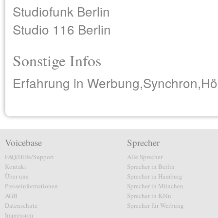
Studiofunk Berlin
Studio 116 Berlin
Sonstige Infos
Erfahrung in Werbung,Synchron,Hör
Voicebase
Sprecher
FAQ/Hilfe/Support
Alle Sprecher
Kontakt
Sprecher in Berlin
Über uns
Sprecher in Hamburg
Presseinformationen
Sprecher in München
AGB
Sprecher in Köln
Datenschutz
Sprecher für Werbung
Impressum