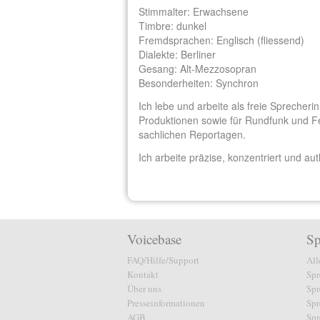
Stimmalter: Erwachsene
Timbre: dunkel
Fremdsprachen: Englisch (fliessend)
Dialekte: Berliner
Gesang: Alt-Mezzosopran
Besonderheiten: Synchron
Ich lebe und arbeite als freie Sprecherin
Produktionen sowie für Rundfunk und Fe
sachlichen Reportagen.
Ich arbeite präzise, konzentriert und aut
Voicebase
Sp
FAQ/Hilfe/Support
All
Kontakt
Spr
Über uns
Spr
Presseinformationen
Spr
AGB
Spr