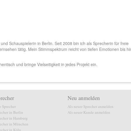
 und Schauspielerin in Berlin. Seit 2008 bin ich als Sprecherin für freie
rnsehen tätig. Mein Stimmspektrum reicht von tiefen Emotionen bis hi
hentisch und bringe Vielseitigkeit in jedes Projekt ein.
recher
Neu anmelden
e Sprecher
Als neuer Sprecher anmelden
echer in Berlin
Als neuer Kunde anmelden
echer in Hamburg
echer in München
echer in Köln