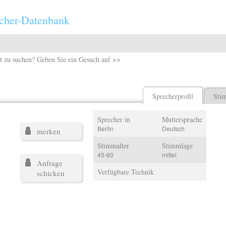
cher-Datenbank
t zu suchen? Geben Sie ein Gesuch auf >>
Sprecherprofil
Sti
Sprecher in
Muttersprache
Berlin
Deutsch
merken
Stimmalter
Stimmlage
45-60
mittel
Anfrage
Verfügbare Technik
schicken