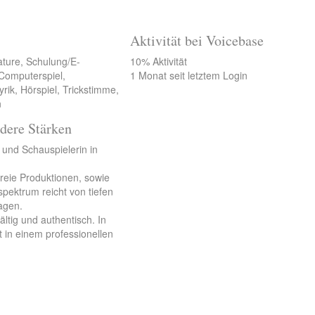
Aktivität bei Voicebase
ature, Schulung/E-
10% Aktivität
 Computerspiel,
1 Monat seit letztem Login
rik, Hörspiel, Trickstimme,
n
dere Stärken
n und Schauspielerin in
 freie Produktionen, sowie
pektrum reicht von tiefen
agen.
fältig und authentisch. In
 in einem professionellen