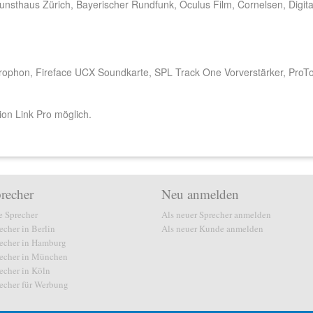
 Kunsthaus Zürich, Bayerischer Rundfunk, Oculus Film, Cornelsen, Digita
ophon, Fireface UCX Soundkarte, SPL Track One Vorverstärker, ProTo
ion Link Pro möglich.
recher
Neu anmelden
e Sprecher
Als neuer Sprecher anmelden
echer in Berlin
Als neuer Kunde anmelden
echer in Hamburg
echer in München
echer in Köln
echer für Werbung