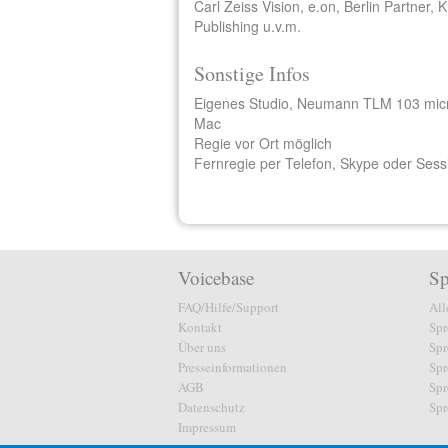
Carl Zeiss Vision, e.on, Berlin Partner,
Publishing u.v.m.
Sonstige Infos
Eigenes Studio, Neumann TLM 103 micr
Mac
Regie vor Ort möglich
Fernregie per Telefon, Skype oder Sess
Voicebase
Sp
FAQ/Hilfe/Support
All
Kontakt
Spr
Über uns
Spr
Presseinformationen
Spr
AGB
Spr
Datenschutz
Spr
Impressum