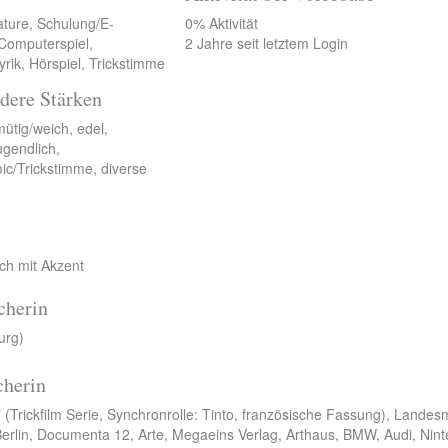
ature, Schulung/E-
0% Aktivität
 Computerspiel,
2 Jahre seit letztem Login
rik, Hörspiel, Trickstimme
dere Stärken
mütig/weich, edel,
ugendlich,
mic/Trickstimme, diverse
ch mit Akzent
cherin
urg)
cherin
" (Trickfilm Serie, Synchronrolle: Tinto, französische Fassung), Land
rlin, Documenta 12, Arte, Megaeins Verlag, Arthaus, BMW, Audi, Nint