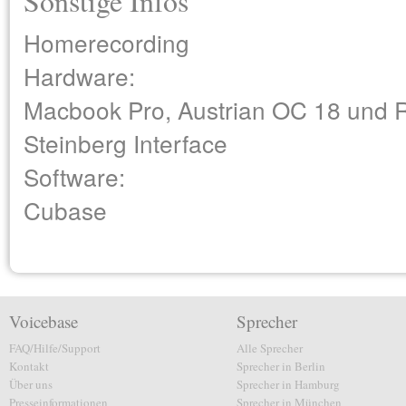
Sonstige Infos
Homerecording
Hardware:
Macbook Pro, Austrian OC 18 und 
Steinberg Interface
Software:
Cubase
Voicebase
Sprecher
FAQ/Hilfe/Support
Alle Sprecher
Kontakt
Sprecher in Berlin
Über uns
Sprecher in Hamburg
Presseinformationen
Sprecher in München