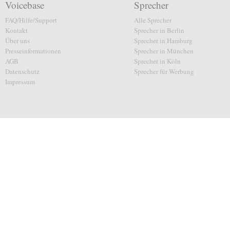
Voicebase
Sprecher
FAQ/Hilfe/Support
Alle Sprecher
Kontakt
Sprecher in Berlin
Über uns
Sprecher in Hamburg
Presseinformationen
Sprecher in München
AGB
Sprecher in Köln
Datenschutz
Sprecher für Werbung
Impressum