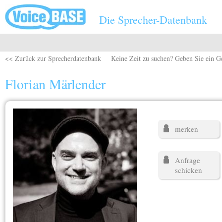
Direkt zum Inhalt
Die Sprecher-Datenbank
<< Zurück zur Sprecherdatenbank
Keine Zeit zu suchen? Geben Sie ein G
Florian Märlender
merken
Anfrage
schicken