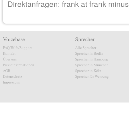
Direktanfragen: frank at frank min
Voicebase
Sprecher
FAQ/Hilfe/Support
Alle Sprecher
Kontakt
Sprecher in Berlin
Über uns
Sprecher in Hamburg
Presseinformationen
Sprecher in München
AGB
Sprecher in Köln
Datenschutz
Sprecher für Werbung
Impressum