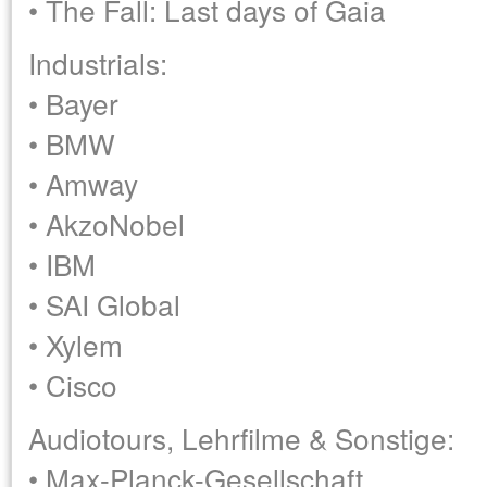
• The Fall: Last days of Gaia
Industrials:
• Bayer
• BMW
• Amway
• AkzoNobel
• IBM
• SAI Global
• Xylem
• Cisco
Audiotours, Lehrfilme & Sonstige:
• Max-Planck-Gesellschaft