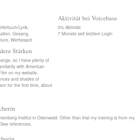
Aktivität bei Voicebase
 Hörbuch/Lyrik,
0% Aktivität
sation, Gesang,
7 Monate seit letztem Login
ature, Werbespot
dere Stärken
range, so I have plenty of
amilarity with American
Film on my website,
ances and shades of
em for the first time, about
cherin
chtenberg Institut in Odenwald. Other than that my training is from my
 See references.
cherin