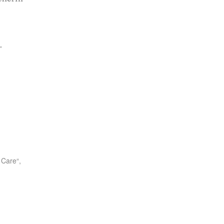
”
Care“,