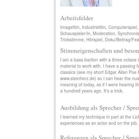
Arbeitsfelder
Imagefilm, Industriefilm, Computerspiel,
Schauspieler/in, Moderation, Synchroni
Trickstimme, Hörspiel, Doku/Beitrag/Fe
Stimmeigenschaften und beson
I am a bass bariton with a three octave 
material to work with. I have a passing f
classics (see my short Edgar Allan Poe 
www.steinherz.de) so I can hear the nu
meaning of today, as if I were hearing th
a hundred years ago. It's a trick.
Ausbildung als Sprecher / Spre
I learned my technique in part at the Li
experiences as an actor and on the job.
Referenzen als Sprecher / Spre