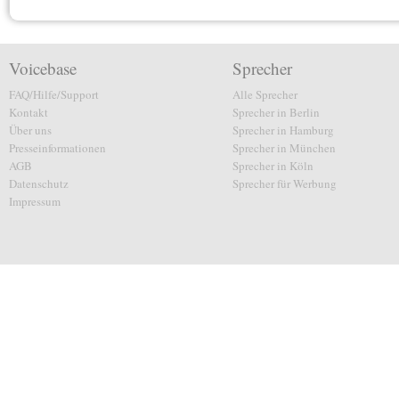
Voicebase
Sprecher
FAQ/Hilfe/Support
Alle Sprecher
Kontakt
Sprecher in Berlin
Über uns
Sprecher in Hamburg
Presseinformationen
Sprecher in München
AGB
Sprecher in Köln
Datenschutz
Sprecher für Werbung
Impressum