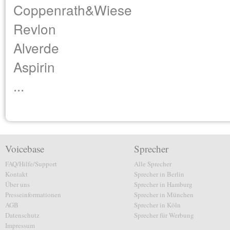
Coppenrath&Wiese
Revlon
Alverde
Aspirin
...
Voicebase
Sprecher
FAQ/Hilfe/Support
Alle Sprecher
Kontakt
Sprecher in Berlin
Über uns
Sprecher in Hamburg
Presseinformationen
Sprecher in München
AGB
Sprecher in Köln
Datenschutz
Sprecher für Werbung
Impressum