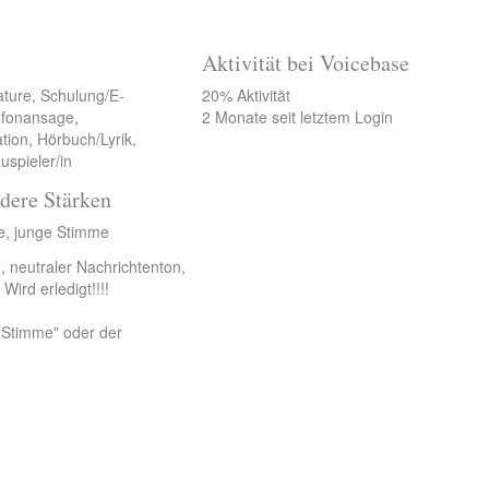
Aktivität bei Voicebase
ature, Schulung/E-
20% Aktivität
lefonansage,
2 Monate seit letztem Login
tion, Hörbuch/Lyrik,
uspieler/in
dere Stärken
e, junge Stimme
, neutraler Nachrichtenton,
ird erledigt!!!!
-Stimme" oder der