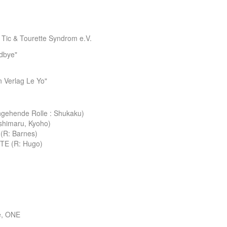
d Tic & Tourette Syndrom e.V.
odbye"
 Verlag Le Yo"
chgehende Rolle : Shukaku)
shimaru, Kyoho)
(R: Barnes)
RTE (R: Hugo)
e, ONE