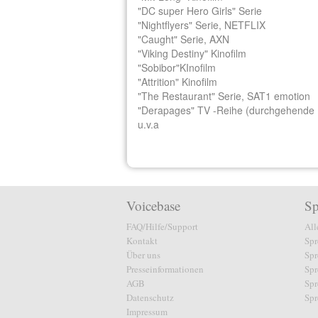
"DC super Hero Girls" Serie
"Nightflyers" Serie, NETFLIX
"Caught" Serie, AXN
"Viking Destiny" Kinofilm
"Sobibor"KInofilm
"Attrition" Kinofilm
"The Restaurant" Serie, SAT1 emotion
"Derapages" TV -Reihe (durchgehende 
u.v.a
Voicebase
Sp
FAQ/Hilfe/Support
All
Kontakt
Spr
Über uns
Spr
Presseinformationen
Spr
AGB
Spr
Datenschutz
Spr
Impressum