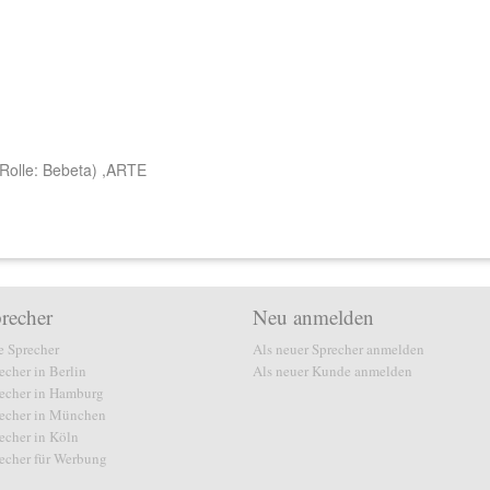
Rolle: Bebeta) ,ARTE
recher
Neu anmelden
e Sprecher
Als neuer Sprecher anmelden
echer in Berlin
Als neuer Kunde anmelden
echer in Hamburg
echer in München
echer in Köln
echer für Werbung