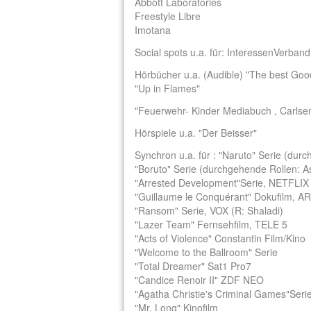
Abbott Laboratories
Freestyle Libre
Imotana
Social spots u.a. für: InteressenVerban
Hörbücher u.a. (Audible) "The best Go
"Up in Flames"
"Feuerwehr- Kinder Mediabuch , Carlsen
Hörspiele u.a. "Der Beisser"
Synchron u.a. für : "Naruto" Serie (dur
"Boruto" Serie (durchgehende Rollen: A
"Arrested Development"Serie, NETFLIX 
"Guillaume le Conquérant" Dokufilm, A
"Ransom" Serie, VOX (R: Shaladi)
"Lazer Team" Fernsehfilm, TELE 5
"Acts of Violence" Constantin Film/Kino
"Welcome to the Ballroom" Serie
"Total Dreamer" Sat1 Pro7
"Candice Renoir II" ZDF NEO
"Agatha Christie's Criminal Games"Seri
"Mr. Long" Kinofilm