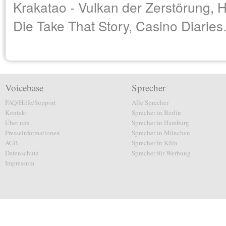
Krakatao - Vulkan der Zerstörung, H
Die Take That Story, Casino Diaries
Voicebase
Sprecher
FAQ/Hilfe/Support
Alle Sprecher
Kontakt
Sprecher in Berlin
Über uns
Sprecher in Hamburg
Presseinformationen
Sprecher in München
AGB
Sprecher in Köln
Datenschutz
Sprecher für Werbung
Impressum