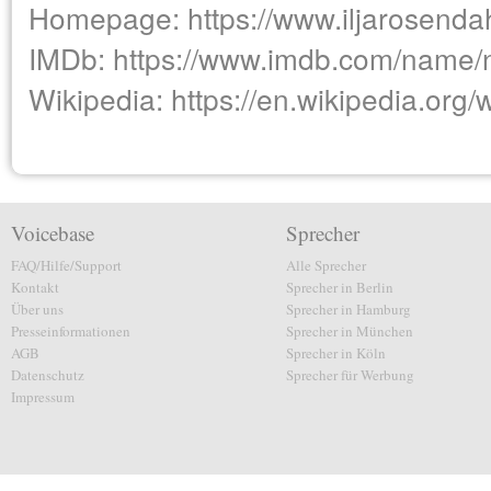
Homepage:
https://www.iljarosenda
IMDb:
https://www.imdb.com/name
Wikipedia:
https://en.wikipedia.org/
Voicebase
Sprecher
FAQ/Hilfe/Support
Alle Sprecher
Kontakt
Sprecher in Berlin
Über uns
Sprecher in Hamburg
Presseinformationen
Sprecher in München
AGB
Sprecher in Köln
Datenschutz
Sprecher für Werbung
Impressum