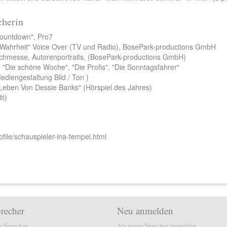
cherin
Countdown", Pro7
Wahrheit" Voice Over (TV und Radio), BosePark-productions GmbH
chmesse, Autorenportraits, (BosePark-productions GmbH)
r "Die schöne Woche", "Die Profis", "Die Sonntagsfahrer"
diengestaltung Bild / Ton )
Leben Von Dessie Banks" (Hörspiel des Jahres)
ti)
ofile/schauspieler-ina-tempel.html
recher
Neu anmelden
e Sprecher
Als neuer Sprecher anmelden