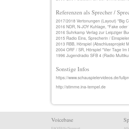
Referenzen als Sprecher / Spre
2017/2018 Vertonungen (Layout) "Big 
2016 NDR, N-JOY Kuhlage, "Fake oder 
2016 Suhrkamp Verlag zur Leipziger Bu
2015 Radio Eins, Sprecherin / Einspiele
2013 RBB, Hörspiel (Abschlussprojekt Me
2004 ORF / SR, Hörspiel "Vier Tage Im 
1996 Jugendradio SFB 4 (Radio Multikul
Sonstige Infos
https://www.schauspielervideos.de/fullpr
http://stimme.ina-tempel.de
Voicebase
Sp
FAQ/Hilfe/Support
All