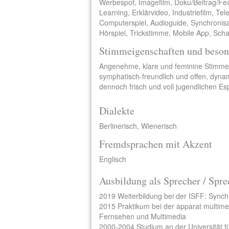
Werbespot, Imagefilm, Doku/Beitrag/Fe
Learning, Erklärvideo, Industriefilm, Te
Computerspiel, Audioguide, Synchronisa
Hörspiel, Trickstimme, Mobile App, Scha
Stimmeigenschaften und beson
Angenehme, klare und feminine Stimme.
symphatisch-freundlich und offen, dyn
dennoch frisch und voll jugendlichen Esp
Dialekte
Berlinerisch, Wienerisch
Fremdsprachen mit Akzent
Englisch
Ausbildung als Sprecher / Spre
2019 Weiterbildung bei der ISFF: Synch
2015 Praktikum bei der apparat multime
Fernsehen und Multimedia
2000-2004 Studium an der Universität f