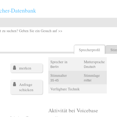
cher-Datenbank
t zu suchen? Geben Sie ein Gesuch auf >>
Sprecherprofil
Sti
Sprecher in
Muttersprache
Berlin
Deutsch
merken
Stimmalter
Stimmlage
35-45
mittel
Anfrage
Verfügbare Technik
schicken
Aktivität bei Voicebase