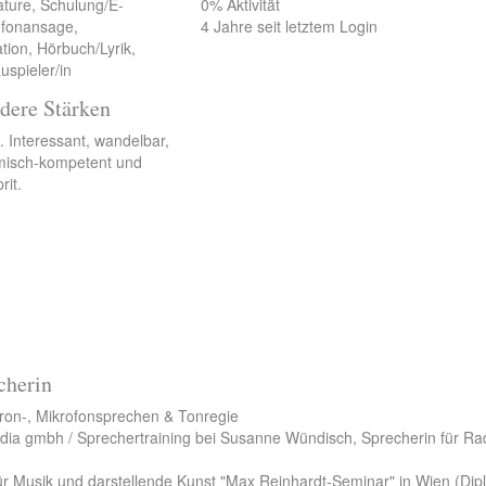
ature, Schulung/E-
0% Aktivität
lefonansage,
4 Jahre seit letztem Login
tion, Hörbuch/Lyrik,
uspieler/in
dere Stärken
 Interessant, wandelbar,
amisch-kompetent und
rit.
cherin
ron-, Mikrofonsprechen & Tonregie
dia gmbh / Sprechertraining bei Susanne Wündisch, Sprecherin für Ra
ür Musik und darstellende Kunst "Max Reinhardt-Seminar" in Wien (Dip