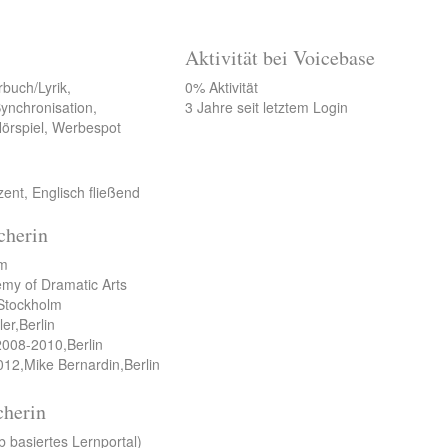
Aktivität bei Voicebase
rbuch/Lyrik,
0% Aktivität
ynchronisation,
3 Jahre seit letztem Login
Hörspiel, Werbespot
ent, Englisch fließend
cherin
lm
my of Dramatic Arts
 Stockholm
er,Berlin
 2008-2010,Berlin
12,Mike Bernardin,Berlin
cherin
 basiertes Lernportal)