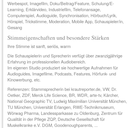
Werbespot, Imagefilm, Doku/Beitrag/Feature, Schulung/E-
Learning, Erklärvideo, Industriefilm, Telefonansage,
Computerspiel, Audioguide, Synchronisation, Hörbuch/Lyrik,
Hörspiel, Trickstimme, Moderation, Mobile App, Schauspieler/in,
Gesang
Stimmeigenschaften und besondere Stärken
Ihre Stimme ist sanft, seriös, warm
Die Schauspielerin und Sprecherin verfügt über zwanzigjährige
Erfahrung im professionellen Audiobereich.
Im eigenen Studio produziert sie hochwertige Aufnahmen für
Audioguides, Imagefilme, Podcasts, Features, Hörfunk- und
Kinowerbung, etc.
Referenzen: Stammsprecherin bei krautreporter.de, VW, Dr.
Oetker, ZDF, Merck Life Science, BR, WDR, arte-tv, Kärcher,
National Geographic TV, Ludwig Maximilian Universität München,
TU München, Universität Erlangen, RWE-Technikmuseum,
Wörwag Pharma, Landessparkasse zu Oldenburg, Zentrum für
Qualität in der Pflege ZQP, Deutsche Gesellschaft für
Muskelkranke e.V. DGM, Goodenoughparents, ...