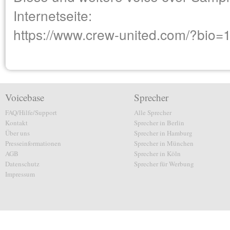
Internetseite:
https://www.crew-united.com/?bio=
Voicebase
Sprecher
FAQ/Hilfe/Support
Alle Sprecher
Kontakt
Sprecher in Berlin
Über uns
Sprecher in Hamburg
Presseinformationen
Sprecher in München
AGB
Sprecher in Köln
Datenschutz
Sprecher für Werbung
Impressum