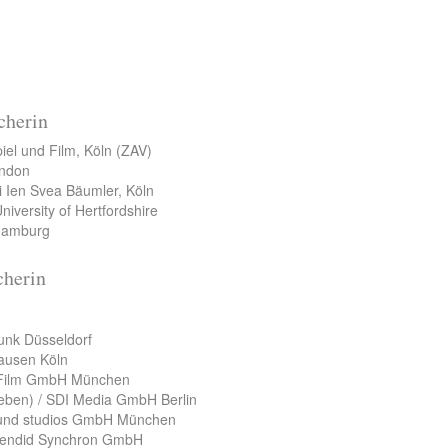
cherin
el und Film, Köln (ZAV)
ondon
i Ien Svea Bäumler, Köln
niversity of Hertfordshire
Hamburg
cherin
funk Düsseldorf
ausen Köln
e Film GmbH München
ieben) / SDI Media GmbH Berlin
ound studios GmbH München
plendid Synchron GmbH