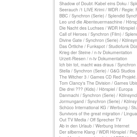
Shadow of Doubt /Kabel eins Doku / S
Seerauch /1 LIVE Krimi / WDR / Regie: P
BBC / Synchron (Serie) / Splendid Sy
Leo und die Abenteuermaschine / Hörspie
Die Nacht des Luchses / WDR Hörspiel /
Call of Heroes / Synchron (Film) / Spl
Divine Gate / Synchron (Serie) / Kölnsy
Das Örtliche / Funkspot / Studiofunk Dü
Krieg der Steine / n-tv Dokumentation
Urzeit-Riesen / n-tv Dokumentation
Ich bin tot, macht was draus / Synchron
Stella / Synchron (Serie) / G&G Studios
The Witcher 3 / Games CD Red Projekt 
Tom Clancy's The Division / Games Ubis
Die drei ??? (Kids) / Hörspiel / Europa
Danmachi / Synchron (Serie) / Kölnsyn
Jormungand / Synchron (Serie) / Kölns
Schüco International KG / Werbung / St
Survivors of the great migration / Lingu
Out TV Media / Off Sprecher TV
Ab in den Urlaub / Werbung Internet
Der silberne Klang / WDR Hörspiel / R