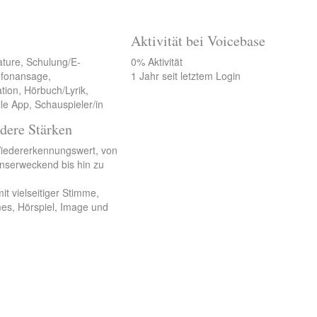
Aktivität bei Voicebase
ature, Schulung/E-
0% Aktivität
lefonansage,
1 Jahr seit letztem Login
tion, Hörbuch/Lyrik,
le App, Schauspieler/in
dere Stärken
iedererkennungswert, von
enserweckend bis hin zu
t vielseitiger Stimme,
es, Hörspiel, Image und