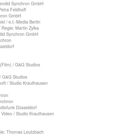
plendid Synchron GmbH
etra Feldhoff
nchron GmbH
l / e.t.-Media Berlin
 Regie: Martin Zylka
endid Synchron GmbH
nchron
sseldorf
 (Film) / G&G Studios
/ G&G Studios
oft / Studio Krauthausen
chron
ynchron
udiofunk Düsseldorf
a Video / Studio Krauthausen
egie: Thomas Leutzbach