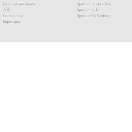
Presseinformationen
Sprecher in München
AGB
Sprecher in Köln
Datenschutz
Sprecher für Werbung
Impressum