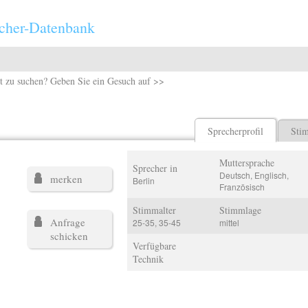
cher-Datenbank
t zu suchen? Geben Sie ein Gesuch auf >>
Sprecherprofil
Sti
Muttersprache
Sprecher in
Deutsch, Englisch,
merken
Berlin
Französisch
Stimmalter
Stimmlage
Anfrage
25-35, 35-45
mittel
schicken
Verfügbare
Technik