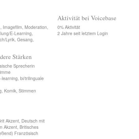
Aktivität bei Voicebase
, Imagefilm, Moderation,
0% Aktivität
lung/E-Learning,
2 Jahre seit letztem Login
ch/Lyrik, Gesang,
dere Stärken
sische Sprecherin
Stimme
earning, bi/trilinguale
g, Komik, Stimmen
rit Akzent, Deutsch mit
m Akzent, Britisches
ließend) Französisch