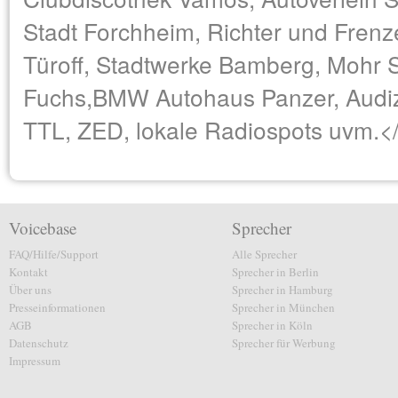
Stadt Forchheim, Richter und Frenz
Türoff, Stadtwerke Bamberg, Mohr St
Fuchs,BMW Autohaus Panzer, Audi
TTL, ZED, lokale Radiospots uvm.<
Voicebase
Sprecher
FAQ/Hilfe/Support
Alle Sprecher
Kontakt
Sprecher in Berlin
Über uns
Sprecher in Hamburg
Presseinformationen
Sprecher in München
AGB
Sprecher in Köln
Datenschutz
Sprecher für Werbung
Impressum