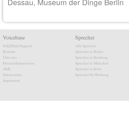
Dessau, Museum der Dinge Berlin
Voicebase
Sprecher
FAQ/Hilfe/Support
Alle Sprecher
Kontakt
Sprecher in Berlin
Über uns
Sprecher in Hamburg
Presseinformationen
Sprecher in München
AGB
Sprecher in Köln
Datenschutz
Sprecher für Werbung
Impressum