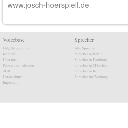
www.josch-hoerspiell.de
Voicebase
Sprecher
FAQ/Hilfe/Support
Alle Sprecher
Kontakt
Sprecher in Berlin
Über uns
Sprecher in Hamburg
Presseinformationen
Sprecher in München
AGB
Sprecher in Köln
Datenschutz
Sprecher für Werbung
Impressum