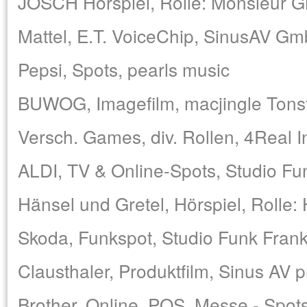
JOSCH Hörspiel, Rolle: Monsieur Gr
Mattel, E.T. VoiceChip, SinusAV G
Pepsi, Spots, pearls music
BUWOG, Imagefilm, macjingle Tons
Versch. Games, div. Rollen, 4Real 
ALDI, TV & Online-Spots, Studio Fu
Hänsel und Gretel, Hörspiel, Rolle:
Skoda, Funkspot, Studio Funk Fran
Clausthaler, Produktfilm, Sinus AV
Brother, Online, POS, Messe - Spots