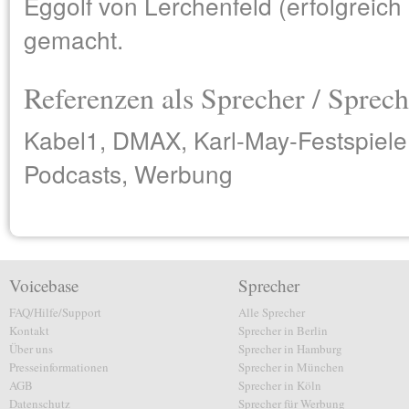
Eggolf von Lerchenfeld (erfolgreic
gemacht.
Referenzen als Sprecher / Sprech
Kabel1, DMAX, Karl-May-Festspiele 
Podcasts, Werbung
Voicebase
Sprecher
FAQ/Hilfe/Support
Alle Sprecher
Kontakt
Sprecher in Berlin
Über uns
Sprecher in Hamburg
Presseinformationen
Sprecher in München
AGB
Sprecher in Köln
Datenschutz
Sprecher für Werbung